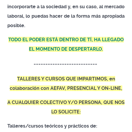
incorporarte a la sociedad y, en su caso, al mercado
laboral, lo puedas hacer de la forma más apropiada
posible.
TODO EL PODER ESTÁ DENTRO DE TÍ, HA LLEGADO
EL MOMENTO DE DESPERTARLO.
---------------------------
TALLERES Y CURSOS QUE IMPARTIMOS, en
colaboración con AEFAV, PRESENCIAL Y ON-LINE,
A CUALQUIER COLECTIVO
Y/O PERSONA,
QUE NOS
LO SOLICITE:
Talleres/cursos teóricos y prácticos de: